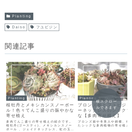
Planting
Daiso
フユビジン
関連記事
Planting
Planting
横スクロー
桜牡丹とメキシカンスノーボー
ブロンズ姫とフユビジン
ルできます
ル！色々てんこ盛りの賑やかな
ーネックレスのシックで
寄せ植え
な【多肉寄せ植え】
多肉てんこ盛りの寄せ植えの紹介です。
ブロンズ姫や冬美人や錦蝶、他
桜牡丹(ゴースティ)、メキシカンスノー
たシックな多肉植物の寄せ植え
ボール 、ジェイドネックレス、虹の玉、