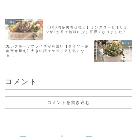
ルビーネックレス 他を使ってます。写真
付き。
【100均多肉寄せ植え】オンスローとオリオ
ンが1か月で地味に少し可愛くなりました！
丸いブルーサプライズが可愛い【ダイソー多
肉寄せ植え】大きい謎エケベリアも気にな
る…
コメント
コメントを書き込む